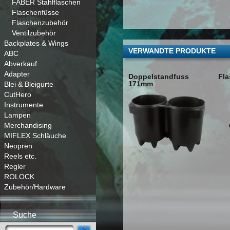
FABER Stahlflaschen
Flaschenfüsse
Flaschenzubehör
Ventilzubehör
Backplates & Wings
VERWANDTE PRODUKTE
ABC
Abverkauf
Adapter
Doppelstandfuss
Fl
171mm
Blei & Bleigurte
CutHero
Instrumente
Lampen
Merchandising
MIFLEX Schläuche
Neopren
Reels etc.
Regler
ROLOCK
Zubehör/Hardware
Suche