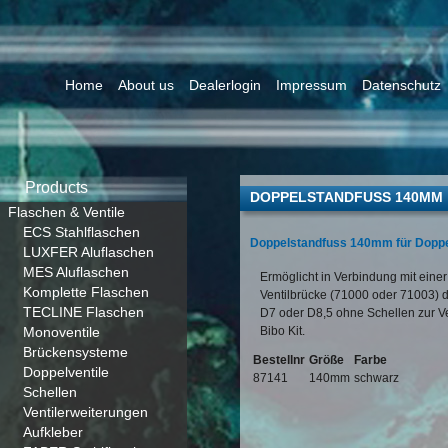
Home
About us
Dealerlogin
Impressum
Datenschutz
Products
DOPPELSTANDFUSS 140MM
Flaschen & Ventile
ECS Stahlflaschen
Doppelstandfuss 140mm für Doppe
LUXFER Aluflaschen
MES Aluflaschen
Ermöglicht in Verbindung mit ein
Komplette Flaschen
Ventilbrücke (71000 oder 71003) d
TECLINE Flaschen
D7 oder D8,5 ohne Schellen zur 
Monoventile
Bibo Kit.
Brückensysteme
Bestellnr
Größe
Farbe
Doppelventile
87141
140mm
schwarz
Schellen
Ventilerweiterungen
Aufkleber