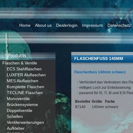
Home
About us
Dealerlogin
Impressum
Datenschutz
Products
FLASCHENFUSS 140MM
Flaschen & Ventile
ECS Stahlflaschen
Flaschenfuss 140mm schwarz
LUXFER Aluflaschen
MES Aluflaschen
- Verhindert das Verkratzen des F
Komplette Flaschen
- mittiges Loch zur Entwässerung
TECLINE Flaschen
- passend für 5l, 7l, 8l und 8,5l Fl
Monoventile
Bestellnr
Größe
Farbe
Brückensysteme
87140
140mm
schwarz
Doppelventile
Schellen
Ventilerweiterungen
Aufkleber