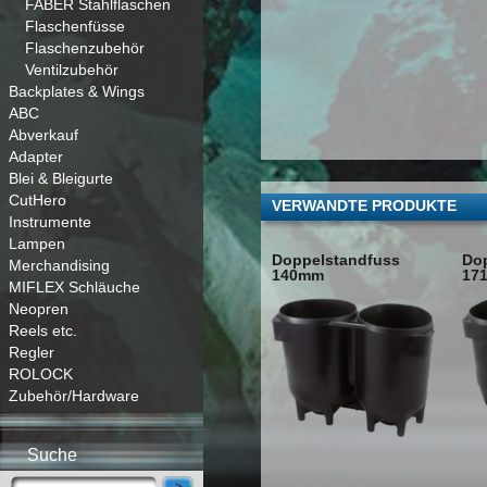
FABER Stahlflaschen
Flaschenfüsse
Flaschenzubehör
Ventilzubehör
Backplates & Wings
ABC
Abverkauf
Adapter
Blei & Bleigurte
CutHero
VERWANDTE PRODUKTE
Instrumente
Lampen
Doppelstandfuss
Do
Merchandising
140mm
17
MIFLEX Schläuche
Neopren
Reels etc.
Regler
ROLOCK
Zubehör/Hardware
Suche