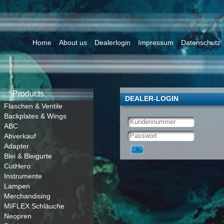
Home
About us
Dealerlogin
Impressum
Datenschutz
Products
DEALER-LOGIN
Flaschen & Ventile
Backplates & Wings
ABC
Abverkauf
Adapter
Blei & Bleigurte
CutHero
Instrumente
Lampen
Merchandising
MIFLEX Schläuche
Neopren