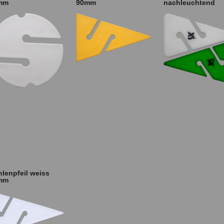
mm
90mm
nachleuchtend
lenpfeil weiss
mm