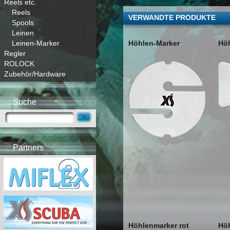
Reels etc.
Reels
VERWANDTE PRODUKTE
Spools
Leinen
Höhlen-Marker
Höh
Leinen-Marker
Regler
ROLOCK
Zubehör/Hardware
Suche
Partners
Höhlenmarker rot
Höh