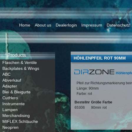
Home
About us
Dealerlogin
Impressum
Datenschutz
Products
HÖHLENPFEIL ROT 90MM
Flaschen & Ventile
Backplates & Wings
Höhlenpfe
ABC
Abverkauf
Pfeil zur Richtungsmarkierung be
Adapter
Länge: 90mm
Blei & Bleigurte
Farbe: rot
CutHero
Bestellnr
Größe
Farbe
Instrumente
65306
90mm
rot
Lampen
Merchandising
MIFLEX Schläuche
Neopren