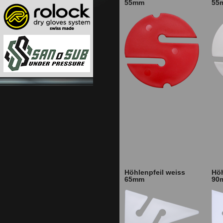
55mm
55
Höhlenpfeil weiss
Höh
65mm
90