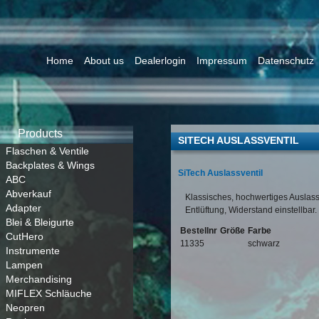
Home
About us
Dealerlogin
Impressum
Datenschutz
Products
SITECH AUSLASSVENTIL
Flaschen & Ventile
Backplates & Wings
SiTech Auslassventil
ABC
Abverkauf
Klassisches, hochwertiges Auslass
Adapter
Entlüftung, Widerstand einstellbar.
Blei & Bleigurte
Bestellnr
Größe
Farbe
CutHero
11335
schwarz
Instrumente
Lampen
Merchandising
MIFLEX Schläuche
Neopren