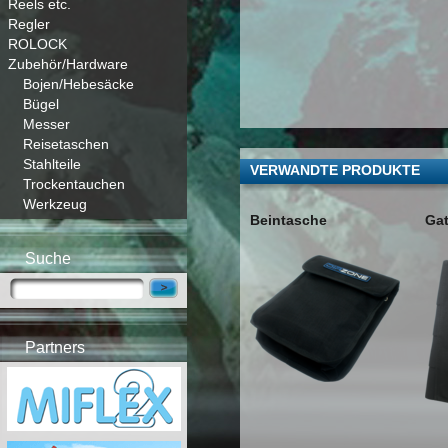
Reels etc.
Regler
ROLOCK
Zubehör/Hardware
Bojen/Hebesäcke
Bügel
Messer
Reisetaschen
Stahlteile
VERWANDTE PRODUKTE
Trockentauchen
Werkzeug
Beintasche
Ga
Suche
Partners