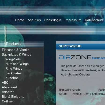
Home
About us
Dealerlogin
Impressum
Datenschutz
Products
GURTTASCHE
Flaschen & Ventile
Backplates & Wings
Gurttasc
Wing-Sets
Hufeisen Wings
Die perfekte Tasche für diejenigen
Ring Wings
Beintaschen auf Ihren Anzug aufk
Backplates
Aus robustem Cordura
Zubehör
ABC
Abverkauf
Bestellnr
Größe
Farb
Adapter
55006
29cm x 19cm x 6cm
schw
Blei & Bleigurte
CutHero