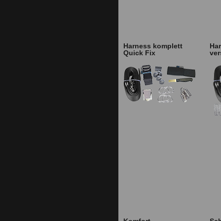
Harness komplett
Har
Quick Fix
ver
Komfort
Sch