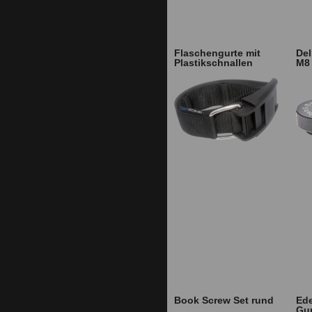
Flaschengurte mit
Del
Plastikschnallen
M8
Book Screw Set rund
Ede
Gur