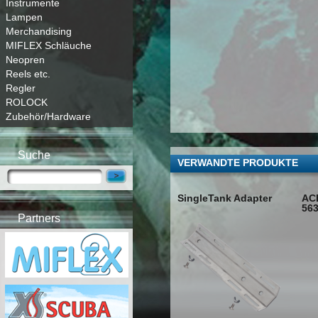
Instrumente
Lampen
Merchandising
MIFLEX Schläuche
Neopren
Reels etc.
Regler
ROLOCK
Zubehör/Hardware
Suche
VERWANDTE PRODUKTE
SingleTank Adapter
ACB
56
Partners